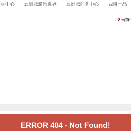
卫浴
门业
心海伽蓝
格雅莱斯门业
雅洁五金卫浴
一品侯门业
辉石材
利衣柜
多硅藻泥
磊澳.澳洲砂岩.玉石
格曼尼衣柜
四国化成硅藻泥
龙涛石材
百得胜衣柜
帕拉克硅藻泥
建材中心
五洲城装饰世界
五洲城商务中心
四海一品
淋浴房
帝门业
乐家卫浴
石材
居衣柜
硅藻泥
东昌石材
好莱客衣柜
大督硅藻泥
科凡家居整体衣柜
卡西米硅藻泥
花园
汉克斯地暖系统
曼衣柜
林硅藻泥
索菲亚衣柜
美迪雅橱柜
当前
洁具
橱柜衣柜
海德行洁具
金盛橱柜衣柜
德莉玛洁具
洁具
恩达卫浴
厨电体验馆
大金空调
厨师电器
集成厨房电器
老板电器
美的空气能热水器
子电器
A.O.史密斯水系统
爱橱健康厨房
电机
日立空调
立昇净水器
尔净水器
3M净水器
约克空调电器
人集成灶
格力空调
海尔卡萨帝厨房电器
热水器.安吉尔热水
芬尼电器