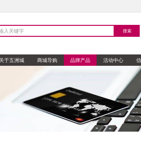
关于五洲城
商城导购
品牌产品
活动中心
陶瓷
TO卫浴
天花吊顶
整体家居
然地板
家居布艺
阁涂料
木门
石膏
玻璃
五金
花园
顿全屋定制
蒙娜丽莎瓷砖
科勒卫浴
企一照明
柏林世家橱柜
菲林格尔地板
亿亨布艺
帝诺涂料
TATA木门
鸿盛天花
飞鹰玻璃
鸿盛五金交电
汉克斯地暖系统
皇朝定制
金舵陶瓷
304卫浴
魔爵艺灯饰
布朗夫人整体厨房
安心地板
温馨窗帘
德国都芳漆
宏宝源木门
恒裕天花
创达玻璃
开泰五金交电
多维尚书
源陶瓷
卫浴
欧灯饰
整体家居
地板
地涂料
克门窗
轮天花
海玻璃
五金行
和室榻榻米和室定
圣德保陶瓷
朗斯卫浴
海星灯饰精品馆
科勒厨房
巨铠楼梯
糯米图涂料
帕德门窗
集城优墙板墙顶
顺益玻璃
摩力锁具
拉格格全屋定制
天弼陶瓷
吉博力卫浴
尚飞智能窗帘
蓝谷智能厨房
金钢鹦鹉地板
百色熊
帕雅天尼木门
祥泰天花
天盛铁花
鸿盛五金交电
量点空间家居订制
陶瓷
卫浴
灯饰
缇橱柜
涂料
门窗
天花
铁艺
德电气
爵士全屋定制
诺贝尔瓷砖
高斯卫浴
芙蒂薇家居软装
健派橱柜
德高
皇派金门
建信天花
俊惠铁花
振鸿五金
一木一品全屋实木定制
华鹏陶瓷
欧凯莎浴室柜
藏珑软装布艺
诗尼曼整体橱柜定制
芬琳漆
纱博士纱窗
荣兴天花
鸿兴五金交电
家软装
鑫利美无缝墙布
尊爵墙纸
陶瓷
浴霸
软装
尼整体橱柜衣柜
宝涂料
斯木门
天花
LED照明
意特陶陶瓷
米洛斯卫浴
大广全屋吊顶
意和全屋定制
多乐士
汉慕斯门窗
创盛天花
家
安华卫浴
风泛灯饰
路易法洛可橱柜\弗兰卡
三棵树漆
六喜源木门
巴迪斯天花
地板
茗墙布窗帘油画
安信地板
晓阳墙纸
亨达木业
聚生墙纸
菲特科鲁迪卫浴
浦照明
橱柜
漆
固门窗
斯天花
华亿达卫浴
西蒙电气
佳居乐橱柜
荣塘铝门窗
盛泰天花
皓霖淋浴房
南方布艺
厨
荞克菲橱柜
柏雅天尼门窗
欧霸天花
木业
墙纸
乐家具
恒信木业
美居装饰
米亚家居
王斌相框
高亿墙纸
匠王、正品红木红木家
卫浴
V罗马国际灯饰布艺
德家居整木定制
门窗
杜拉维特卫浴
企一照明
司米橱柜
骏嘉利门窗
欧派卫浴
亚之洲灯饰
德国帝森橱柜
皇派金门
百石
装饰材料
友诚建材
冠艺木业
大洲玉石
盛发木工艺
具
岛淋浴房
灯饰
士纱窗门窗
高仪卫浴
创艺灯饰
汉慕斯纱窗门窗
玫瑰岛宜来卫浴
尚粤智能门窗
景观雕塑
木制品
硅藻泥
臻石先生
木匠大师地板
兰舍硅藻泥
美邦石材体验馆
川岳山硅藻泥
锁