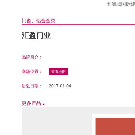
油漆 涂料 硅澡泥类
邦荻
汇盈
衣 柜
皇钡
伊仕
氧宜
五洲城国际
福瑞
法兰
金昌
适而
康泥
门窗 铝合金类
其 他
康堤
诗尼
绿森
门窗、铝合金类
天花吊顶 石膏线类
洁具 水暖
德立
金鼎
汇盈门业
铁艺 玻璃工艺类
东鹏
电 器
方太
五金 水电类
帅丰
家居饰品类
品牌简介：
西门
其它综合类
三菱
商场位置：
查看地图
滨特
进驻日期：
2017-01-04
火星
能率
更多产品
器