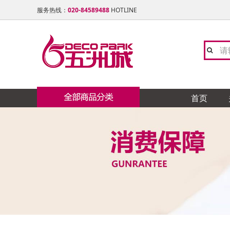
服务热线：
020-84589488
HOTLINE
首页
陶瓷 石材类
陶 瓷
卫 浴
灯 饰 类
橱 柜
地板 楼梯
窗帘布艺
油漆 涂料
门窗 铝合金类
天花吊顶 石膏线类
铁艺 玻璃工艺类
五金 水电类
家居饰品类
全屋定制
卓远
TO
友邦
欧派
大自
志达
福乐
众晟
穗华
德昌
日升
康堤
卡思
卫浴 洁具 水暖类
新中
浪鲸
卡蒂
御品
名禾
海蓝
欧迪
西玛
新威
力创
南粤
灯饰类
色色
摩恩
冠行
赫思
涂典
邦庭
兴东
南泰
施耐
制
宫廷
地 毯
博美
宏陶
奥普
芊丝
博威
皓尔
凯威
盛龙
亮众
橱柜 衣柜 电器类
木 制
扬子
瑞娇
德国
飞利
百能
立邦
美诗
雷洛
整体家私
群发
尚美
宝居
地板 楼梯 木制类
美标
L&
柏诺
邦庭
石 材
昊天
鑫鑫
布艺 墙纸 地毯类
玫瑰
锦秀
纱博
硅 藻 泥
艺磬
友联
大津
锁 具
无敌