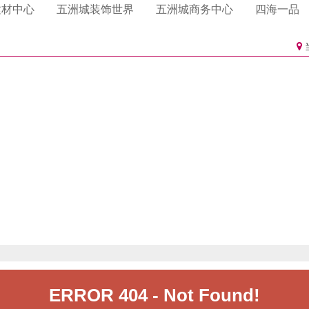
卫浴
门业
心海伽蓝
格雅莱斯门业
雅洁五金卫浴
一品侯门业
辉石材
利衣柜
多硅藻泥
磊澳.澳洲砂岩.玉石
格曼尼衣柜
四国化成硅藻泥
龙涛石材
百得胜衣柜
帕拉克硅藻泥
建材中心
五洲城装饰世界
五洲城商务中心
四海一品
淋浴房
帝门业
乐家卫浴
石材
居衣柜
硅藻泥
东昌石材
好莱客衣柜
大督硅藻泥
科凡家居整体衣柜
卡西米硅藻泥
花园
汉克斯地暖系统
曼衣柜
林硅藻泥
索菲亚衣柜
美迪雅橱柜
洁具
橱柜衣柜
海德行洁具
金盛橱柜衣柜
德莉玛洁具
洁具
恩达卫浴
厨电体验馆
大金空调
厨师电器
集成厨房电器
老板电器
美的空气能热水器
子电器
A.O.史密斯水系统
爱橱健康厨房
电机
日立空调
立昇净水器
尔净水器
3M净水器
约克空调电器
人集成灶
格力空调
海尔卡萨帝厨房电器
热水器.安吉尔热水
芬尼电器