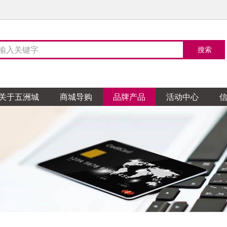
关于五洲城
商城导购
品牌产品
活动中心
陶瓷
TO卫浴
天花吊顶
整体家居
然地板
家居布艺
阁涂料
木门
石膏
玻璃
五金
花园
顿全屋定制
蒙娜丽莎瓷砖
科勒卫浴
企一照明
柏林世家橱柜
菲林格尔地板
亿亨布艺
帝诺涂料
TATA木门
鸿盛天花
飞鹰玻璃
鸿盛五金交电
汉克斯地暖系统
皇朝定制
金舵陶瓷
304卫浴
魔爵艺灯饰
布朗夫人整体厨房
安心地板
温馨窗帘
德国都芳漆
宏宝源木门
恒裕天花
创达玻璃
开泰五金交电
多维尚书
源陶瓷
卫浴
欧灯饰
整体家居
地板
地涂料
克门窗
轮天花
海玻璃
五金行
和室榻榻米和室定
圣德保陶瓷
朗斯卫浴
海星灯饰精品馆
科勒厨房
巨铠楼梯
糯米图涂料
帕德门窗
集城优墙板墙顶
顺益玻璃
摩力锁具
拉格格全屋定制
天弼陶瓷
吉博力卫浴
尚飞智能窗帘
蓝谷智能厨房
金钢鹦鹉地板
百色熊
帕雅天尼木门
祥泰天花
天盛铁花
鸿盛五金交电
量点空间家居订制
陶瓷
卫浴
灯饰
缇橱柜
涂料
门窗
天花
铁艺
德电气
爵士全屋定制
诺贝尔瓷砖
高斯卫浴
芙蒂薇家居软装
健派橱柜
德高
皇派金门
建信天花
俊惠铁花
振鸿五金
一木一品全屋实木定制
华鹏陶瓷
欧凯莎浴室柜
藏珑软装布艺
诗尼曼整体橱柜定制
芬琳漆
纱博士纱窗
荣兴天花
鸿兴五金交电
家软装
鑫利美无缝墙布
尊爵墙纸
陶瓷
浴霸
软装
尼整体橱柜衣柜
宝涂料
斯木门
天花
LED照明
意特陶陶瓷
米洛斯卫浴
大广全屋吊顶
意和全屋定制
多乐士
汉慕斯门窗
创盛天花
家
安华卫浴
风泛灯饰
路易法洛可橱柜\弗兰卡
三棵树漆
六喜源木门
巴迪斯天花
地板
茗墙布窗帘油画
安信地板
晓阳墙纸
亨达木业
聚生墙纸
菲特科鲁迪卫浴
浦照明
橱柜
漆
固门窗
斯天花
华亿达卫浴
西蒙电气
佳居乐橱柜
荣塘铝门窗
盛泰天花
皓霖淋浴房
南方布艺
厨
荞克菲橱柜
柏雅天尼门窗
欧霸天花
木业
墙纸
乐家具
恒信木业
美居装饰
米亚家居
王斌相框
高亿墙纸
匠王、正品红木红木家
卫浴
V罗马国际灯饰布艺
德家居整木定制
门窗
杜拉维特卫浴
企一照明
司米橱柜
骏嘉利门窗
欧派卫浴
亚之洲灯饰
德国帝森橱柜
皇派金门
百石
装饰材料
友诚建材
冠艺木业
大洲玉石
盛发木工艺
具
岛淋浴房
灯饰
士纱窗门窗
高仪卫浴
创艺灯饰
汉慕斯纱窗门窗
玫瑰岛宜来卫浴
尚粤智能门窗
景观雕塑
木制品
硅藻泥
臻石先生
木匠大师地板
兰舍硅藻泥
美邦石材体验馆
川岳山硅藻泥
锁