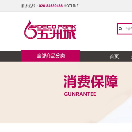
服务热线：
020-84589488
HOTLINE
首页
陶瓷 石材类
陶 瓷
卫 浴
灯 饰 类
橱 柜
地板 楼梯
窗帘布艺
油漆 涂料
门窗 铝合金类
天花吊顶 石膏线类
铁艺 玻璃工艺类
五金 水电类
家居饰品类
全屋定制
卓远
TO
友邦
欧派
大自
志达
福乐
众晟
穗华
德昌
日升
康堤
卡思
卫浴 洁具 水暖类
新中
浪鲸
卡蒂
御品
名禾
海蓝
欧迪
西玛
新威
力创
南粤
灯饰类
色色
摩恩
冠行
赫思
涂典
邦庭
兴东
南泰
施耐
制
宫廷
地 毯
博美
宏陶
奥普
芊丝
博威
皓尔
凯威
盛龙
亮众
橱柜 衣柜 电器类
木 制
扬子
瑞娇
德国
飞利
百能
立邦
美诗
雷洛
整体家私
群发
尚美
宝居
地板 楼梯 木制类
美标
L&
柏诺
邦庭
石 材
昊天
鑫鑫
布艺 墙纸 地毯类
玫瑰
锦秀
纱博
硅 藻 泥
艺磬
友联
大津
锁 具
无敌