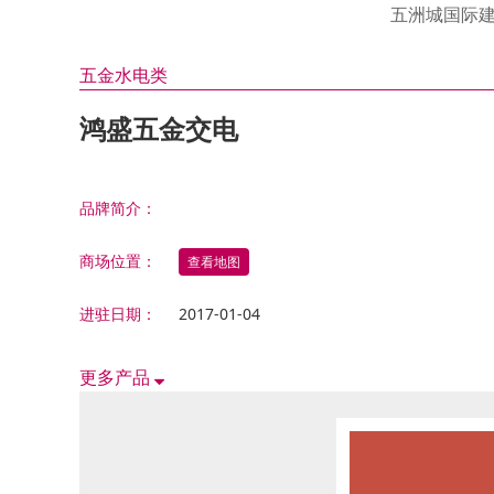
油漆 涂料 硅澡泥类
邦荻
汇盈
衣 柜
皇钡
伊仕
氧宜
五洲城国际
福瑞
法兰
金昌
适而
康泥
门窗 铝合金类
其 他
康堤
诗尼
绿森
五金水电类
天花吊顶 石膏线类
洁具 水暖
德立
金鼎
鸿盛五金交电
铁艺 玻璃工艺类
东鹏
电 器
方太
五金 水电类
帅丰
家居饰品类
品牌简介：
西门
其它综合类
三菱
商场位置：
查看地图
滨特
进驻日期：
2017-01-04
火星
能率
更多产品
器